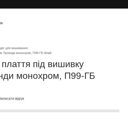
ія
дяг для вишивання
ром Троянди монохром, П99-ГБ білий
 плаття під вишивку
нди монохром, П99-ГБ
аписати відгук