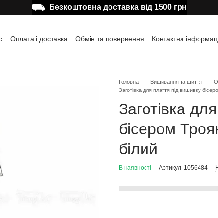
⛟
Безкоштовна доставка від 1500 грн
с
Оплата і доставка
Обмін та повернення
Контактна інформац
а користувача
Відгуки про магазин
Публічна оферта
Головна
Вишивання та шиття
О
Заготівка для плаття під вишивку бісе
Заготівка для
бісером Троя
білий
В наявності
Артикул: 1056484
Н