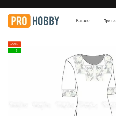
Перейти до основного контенту
Каталог
Про на
Угод
−50%
3