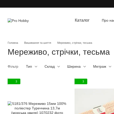
Перейти до основного контенту
Каталог
Про на
Угод
Головна
Вишивання та шиття
Мереживо, стрічки, тесьма
Мереживо, стрічки, тесьма
Фільтр
Тип
Склад
Ширина
Метраж
3
3