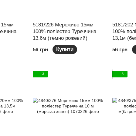
 15мм
5181/226 Мереживо 15мм
5181/202
реччина
100% поліестер Туреччина
100% пол
13,6м (темно рожевий)
13,1м (бе
Купити
56 грн
56 грн
3
3