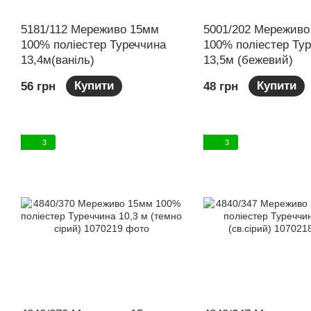
5181/112 Мереживо 15мм
5001/202 Мереживо
100% поліестер Туреччина
100% поліестер Ту
13,4м(ваніль)
13,5м (бежевий)
Купити
Купити
56 грн
48 грн
3
3