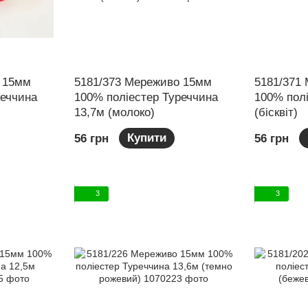
 15мм
5181/373 Мереживо 15мм
5181/371
реччина
100% поліестер Туреччина
100% пол
13,7м (молоко)
(бісквіт)
Купити
56 грн
56 грн
3
3