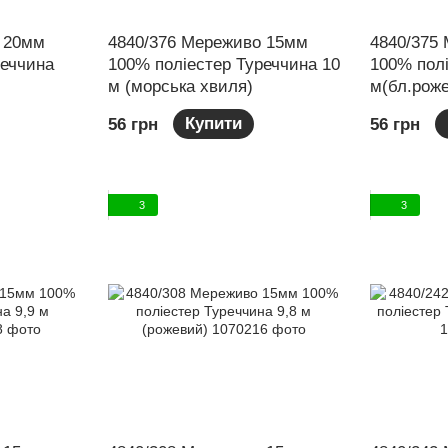
 20мм
4840/376 Мереживо 15мм
4840/375
реччина
100% поліестер Туреччина 10
100% полі
м (морська хвиля)
м(бл.рож
Купити
56 грн
56 грн
3
3