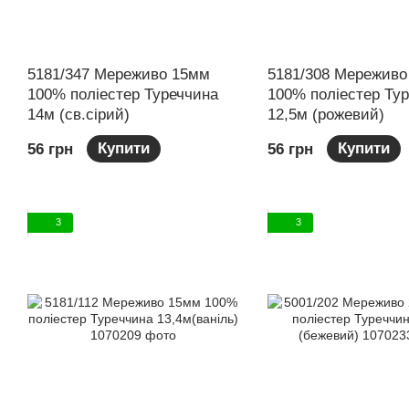
5181/347 Мереживо 15мм
5181/308 Мереживо
100% поліестер Туреччина
100% поліестер Ту
14м (св.сірий)
12,5м (рожевий)
Купити
Купити
56 грн
56 грн
3
3