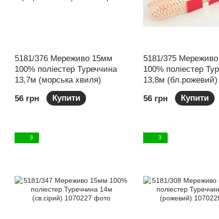
5181/376 Мереживо 15мм
5181/375 Мереживо
100% поліестер Туреччина
100% поліестер Ту
13,7м (морська хвиля)
13,8м (бл.рожевий)
Купити
Купити
56 грн
56 грн
3
3