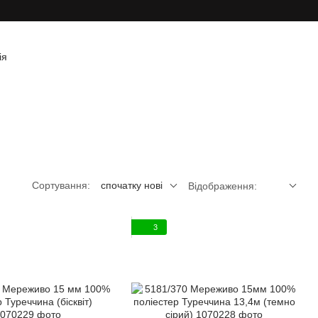
ія
Сортування:
спочатку нові
Відображення:
3