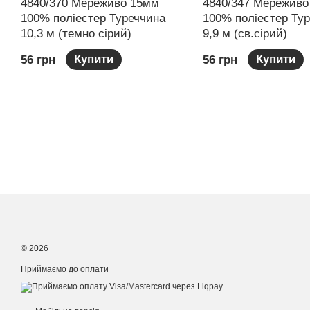
4840/370 Мереживо 15мм
4840/347 Мереживо
100% поліестер Туреччина
100% поліестер Ту
10,3 м (темно сірий)
9,9 м (св.сірий)
Купити
Купити
56 грн
56 грн
© 2026
Приймаємо до оплати