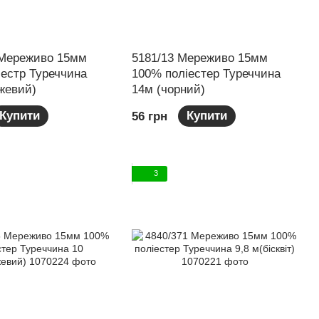
 Мереживо 15мм
5181/13 Мереживо 15мм
іестр Туреччина
100% поліестер Туреччина
жевий)
14м (чорний)
Купити
Купити
56 грн
3