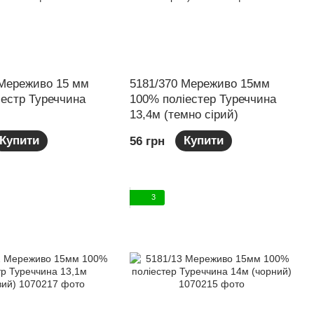
 Мереживо 15 мм
5181/370 Мереживо 15мм
іестр Туреччина
100% поліестер Туреччина
13,4м (темно сірий)
Купити
Купити
56 грн
3