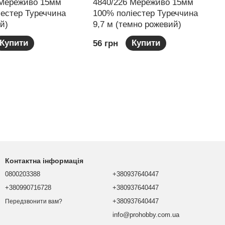
 Мереживо 15мм
4840/226 Мереживо 15мм
іестер Туреччина
100% поліестер Туреччина
ій)
9,7 м (темно рожевий)
Купити
Купити
56 грн
Контактна інформація
0800203388
+380937640447
+380990716728
+380937640447
+380937640447
Передзвонити вам?
info@prohobby.com.ua