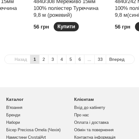
 15мм
4840/308 Мереживо 15мм
4840/242
реччина
100% поліестер Туреччина
100% пол
9,8 м (рожевий)
9,8 м(син
Купити
56 грн
56 грн
Назад
1
2
3
4
5
6
...
33
Вперед
Каталог
Клієнтам
В'язання
Вхід до кабінету
Бренди
Про нас
Набори
Оплата і доставка
Бісер Preciosa Ornela (Чехія)
Обмін та повернення
Намистини CrystalArt
Контактна інформація