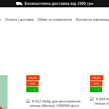
⛟
Безкоштовна доставка від 1500 грн
с
Оплата і доставка
Обмін та повернення
Контактна інформац
а користувача
Відгуки про магазин
Публічна оферта
АКЦІЯ
АКЦІЯ
−50%
−50%
3
3