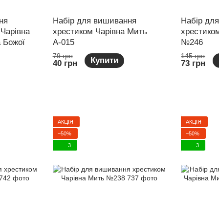
ня
Набір для вишивання
Набір дл
 Чарівна
хрестиком Чарівна Мить
хрестико
 Божої
А-015
№246
79 грн
145 грн
Купити
40 грн
73 грн
АКЦІЯ
АКЦІЯ
−50%
−50%
3
3