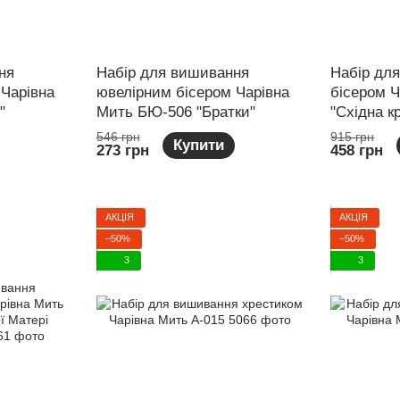
ня
Набір для вишивання
Набір дл
 Чарівна
ювелірним бісером Чарівна
бісером Ч
"
Мить БЮ-506 "Братки"
"Східна к
546 грн
915 грн
Купити
273 грн
458 грн
АКЦІЯ
АКЦІЯ
−50%
−50%
3
3