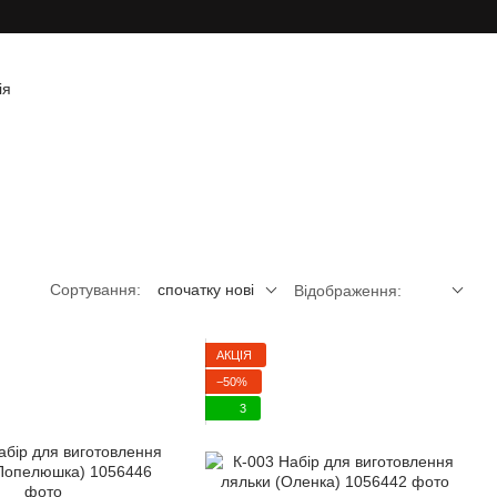
ія
Сортування:
спочатку нові
Відображення:
АКЦІЯ
−50%
3