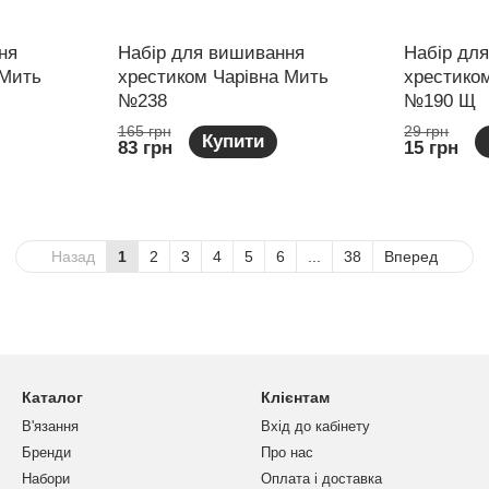
ня
Набір для вишивання
Набір дл
 Мить
хрестиком Чарівна Мить
хрестико
№238
№190 Щ
165 грн
29 грн
Купити
83 грн
15 грн
Назад
1
2
3
4
5
6
...
38
Вперед
Каталог
Клієнтам
В'язання
Вхід до кабінету
Бренди
Про нас
Набори
Оплата і доставка