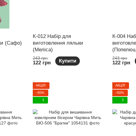
К-012 Набір для
К-004 Наб
ки (Сафо)
виготовлення ляльки
виготовл
(Меліса)
(Попелюш
243 грн
243 грн
Купити
122 грн
122 грн
АКЦІЯ
АКЦІЯ
−50%
−50%
3
3