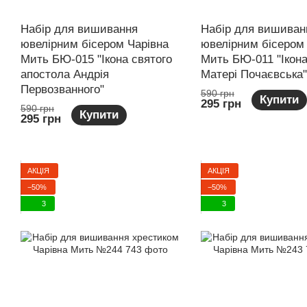
Набір для вишивання
Набір для вишиван
ювелірним бісером Чарівна
ювелірним бісером
Мить БЮ-015 "Ікона святого
Мить БЮ-011 "Ікона
апостола Андрія
Матері Почаєвська"
Первозванного"
590 грн
Купити
295 грн
590 грн
Купити
295 грн
АКЦІЯ
АКЦІЯ
−50%
−50%
3
3