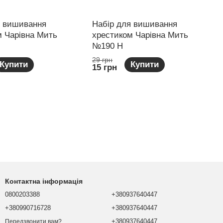
я вишивання
Набір для вишивання
м Чарівна Мить
хрестиком Чарівна Мить
№190 Н
29 грн
Купити
Купити
15 грн
Контактна інформація
0800203388
+380937640447
+380990716728
+380937640447
+380937640447
Передзвонити вам?