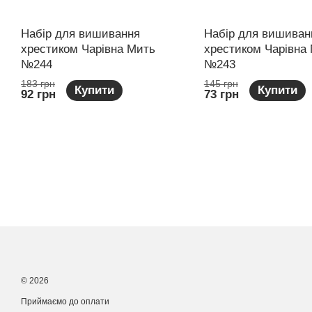
Набір для вишивання
Набір для вишиван
хрестиком Чарівна Мить
хрестиком Чарівна
№244
№243
183 грн
145 грн
Купити
Купити
92 грн
73 грн
© 2026
Приймаємо до оплати