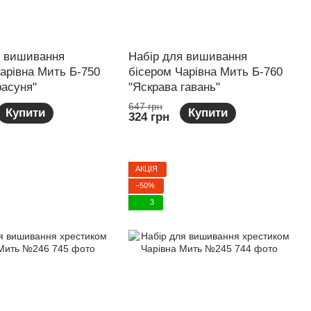
я вишивання
Набір для вишивання
арівна Мить Б-750
бісером Чарівна Мить Б-760
расуня"
"Яскрава гавань"
647 грн
Купити
Купити
324 грн
АКЦІЯ
−50%
3