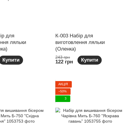
ір для
К-003 Набір для
ення ляльки
виготовлення ляльки
ка)
(Оленка)
243 грн
Купити
Купити
122 грн
АКЦІЯ
−50%
3