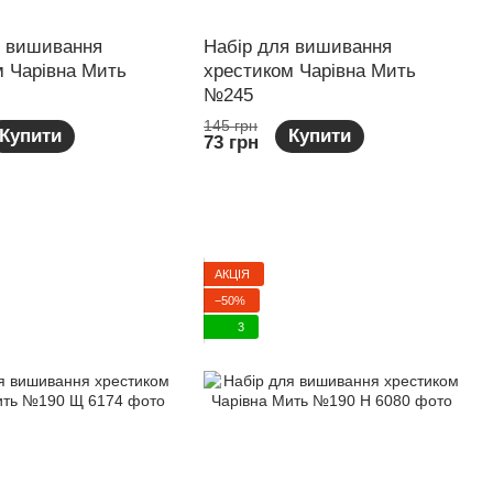
я вишивання
Набір для вишивання
м Чарівна Мить
хрестиком Чарівна Мить
№245
145 грн
Купити
Купити
73 грн
АКЦІЯ
−50%
3