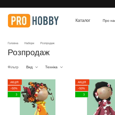
Перейти до основного контенту
Каталог
Про на
Угод
Головна
Набори
Розпродаж
Розпродаж
Фільтр
Вид
Техніка
АКЦІЯ
АКЦІЯ
−50%
−50%
3
3