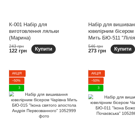
К-001 Набір для
Набір для вишиван
виготовлення ляльки
ювелірним бісером
(Марина)
Мить БЮ-511 "Лілія
243 грн
546 грн
Купити
Купити
122 грн
273 грн
АКЦІЯ
АКЦІЯ
−50%
−50%
3
3