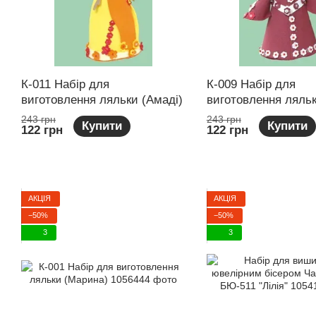
К-011 Набір для
К-009 Набір для
виготовлення ляльки (Амаді)
виготовлення ляль
243 грн
243 грн
Купити
Купити
122 грн
122 грн
АКЦІЯ
АКЦІЯ
−50%
−50%
3
3