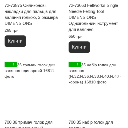
72-73875 Силиконові
72-73663 Feltworks Single
накладки для пальців для
Needle Felting Tool
валяння голкою, 3 размера
DIMENSIONS
DIMENSIONS
Одноігольний інструмент
для валяння
265 грн
650 грн
Купити
Купити
3
3
700.36 тримач голок для
700.35 набір голок для