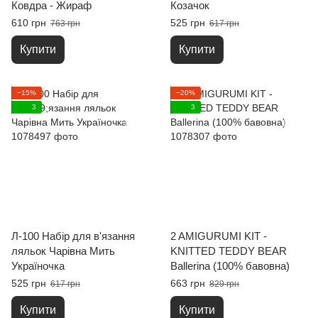
Ковдра - Жираф
Козачок
610 грн
525 грн
763 грн
617 грн
Купити
Купити
−15%
−20%
3
3
Л-100 Набір для в'язання
2 AMIGURUMI KIT -
ляльок Чарівна Мить
KNITTED TEDDY BEAR
Україночка
Ballerina (100% бавовна)
525 грн
663 грн
617 грн
829 грн
Купити
Купити