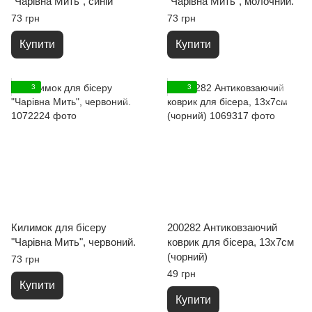
"Чарівна Мить", синій
"Чарівна Мить", молочний.
73 грн
73 грн
Купити
Купити
3
3
Килимок для бісеру
200282 Антиковзаючий
"Чарівна Мить", червоний.
коврик для бісера, 13х7см
(чорний)
73 грн
49 грн
Купити
Купити