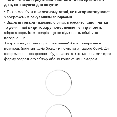
днів, не рахуючи дня покупки
.
• Товар має бути
в належному стані
,
не використовувався
,
з
збереженим пакуванням
та
бірками
.
•
Відрізні товари
(тканини, стрічки, мереживо тощо),
нитки
та деякі інші види товару
поверненню не підлягають
,
згідно з переліком товарів, що не підлягають обміну та
поверненню.
Витрати на доставку при поверненні/обміні товару несе
покупець (крім випадків браку чи помилки з нашого боку). Для
оформлення повернення, будь ласка, зв’яжіться з нами через
форму зворотного зв’язку або за контактним номером.