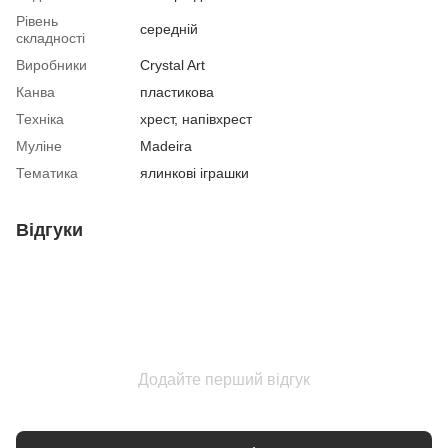
Рівень
середній
складності
Виробники
Crystal Art
Канва
пластикова
Техніка
хрест, напівхрест
Муліне
Madeira
Тематика
ялинкові іграшки
Відгуки
Додайте перший відгук