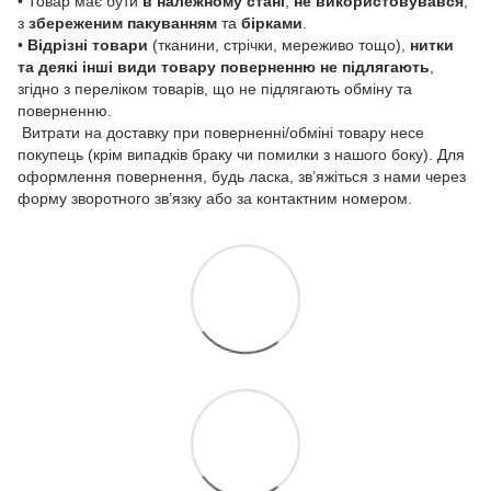
• Товар має бути
в належному стані
,
не використовувався
,
з
збереженим пакуванням
та
бірками
.
•
Відрізні товари
(тканини, стрічки, мереживо тощо),
нитки
та деякі інші види товару
поверненню не підлягають
,
згідно з переліком товарів, що не підлягають обміну та
поверненню.
Витрати на доставку при поверненні/обміні товару несе
покупець (крім випадків браку чи помилки з нашого боку). Для
оформлення повернення, будь ласка, зв’яжіться з нами через
форму зворотного зв’язку або за контактним номером.