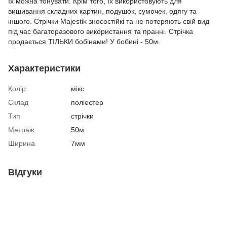
їх можна тонувати. Крім того, їх використовують для
вишивання складних картин, подушок, сумочек, одягу та
іншого. Стрічки Majestik зносостійкі та не потеряють свій вид
під час багаторазового використання та пранні. Стрічка
продається ТІЛЬКИ бобінами! У бобині - 50м.
Характеристики
Колір
мікс
Склад
поліестер
Тип
стрічки
Метраж
50м
Ширина
7мм
Відгуки