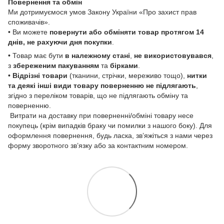
Повернення та обмін
Ми дотримуємося умов Закону України «Про захист прав
споживачів».
• Ви можете
повернути або обміняти товар
протягом 14
днів, не рахуючи дня покупки
.
• Товар має бути
в належному стані
,
не використовувався
,
з
збереженим пакуванням
та
бірками
.
•
Відрізні товари
(тканини, стрічки, мереживо тощо),
нитки
та деякі інші види товару
поверненню не підлягають
,
згідно з переліком товарів, що не підлягають обміну та
поверненню.
Витрати на доставку при поверненні/обміні товару несе
покупець (крім випадків браку чи помилки з нашого боку). Для
оформлення повернення, будь ласка, зв’яжіться з нами через
форму зворотного зв’язку або за контактним номером.