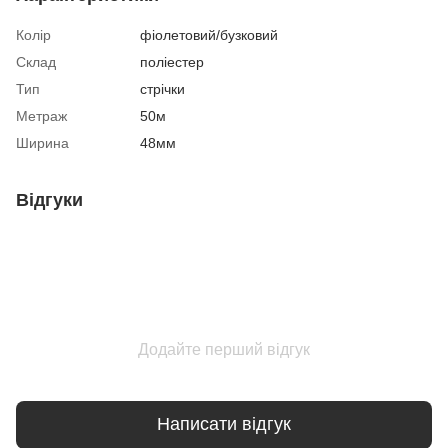
Колір
фіолетовий/бузковий
Склад
поліестер
Тип
стрічки
Метраж
50м
Ширина
48мм
Відгуки
Додайте перший відгук
Написати відгук