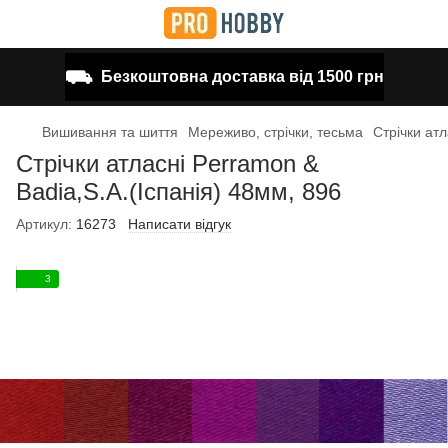
⛟
Безкоштовна доставка від 1500 грн
Вишивання та шиття
Мереживо, стрічки, тесьма
Стрічки атл
Стрічки атласні Perramon &
Badia,S.A.(Іспанія) 48мм, 896
Артикул:
16273
Написати відгук
3