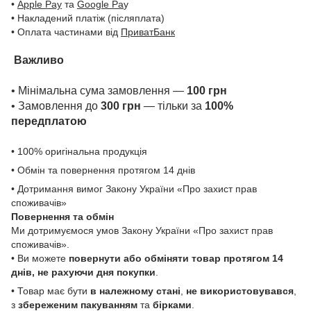
•
Apple Pay
та
Google Pa
y
• Накладений платіж (післяплата)
• Оплата частинами від
ПриватБанк
Важливо
• Мінімальна сума замовлення —
100 грн
• Замовлення до
300 грн
— тільки за
100%
передплатою
• 100% оригінальна продукція
• Обмін та повернення протягом 14 днів
• Дотримання вимог Закону України «Про захист прав
споживачів»
Повернення та обмін
Ми дотримуємося умов Закону України «Про захист прав
споживачів».
• Ви можете
повернути або обміняти товар
протягом 14
днів, не рахуючи дня покупки
.
• Товар має бути
в належному стані
,
не використовувався
,
з
збереженим пакуванням
та
бірками
.