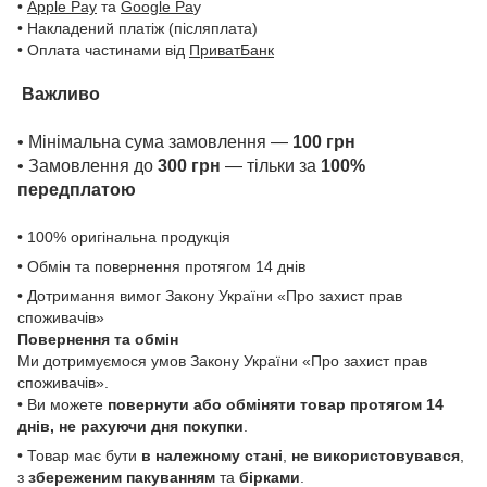
•
Apple Pay
та
Google Pa
y
• Накладений платіж (післяплата)
• Оплата частинами від
ПриватБанк
Важливо
• Мінімальна сума замовлення —
100 грн
• Замовлення до
300 грн
— тільки за
100%
передплатою
• 100% оригінальна продукція
• Обмін та повернення протягом 14 днів
• Дотримання вимог Закону України «Про захист прав
споживачів»
Повернення та обмін
Ми дотримуємося умов Закону України «Про захист прав
споживачів».
• Ви можете
повернути або обміняти товар
протягом 14
днів, не рахуючи дня покупки
.
• Товар має бути
в належному стані
,
не використовувався
,
з
збереженим пакуванням
та
бірками
.