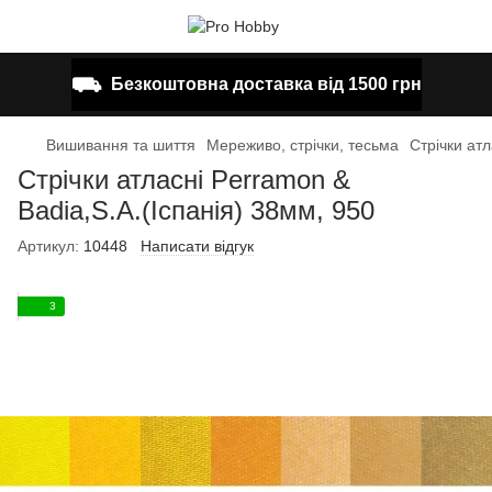
⛟
Безкоштовна доставка від 1500 грн
Вишивання та шиття
Мереживо, стрічки, тесьма
Стрічки атл
Стрічки атласні Perramon &
Badia,S.A.(Іспанія) 38мм, 950
Артикул:
10448
Написати відгук
3