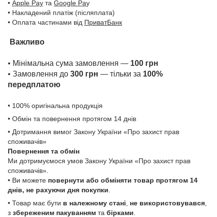
•
Apple Pay
та
Google Pa
y
• Накладений платіж (післяплата)
• Оплата частинами від
ПриватБанк
Важливо
• Мінімальна сума замовлення —
100 грн
• Замовлення до
300 грн
— тільки за
100%
передплатою
• 100% оригінальна продукція
• Обмін та повернення протягом 14 днів
• Дотримання вимог Закону України «Про захист прав
споживачів»
Повернення та обмін
Ми дотримуємося умов Закону України «Про захист прав
споживачів».
• Ви можете
повернути або обміняти товар
протягом 14
днів, не рахуючи дня покупки
.
• Товар має бути
в належному стані
,
не використовувався
,
з
збереженим пакуванням
та
бірками
.