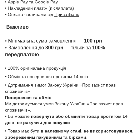
•
Apple Pay
та
Google Pa
y
• Накладений платіж (післяплата)
• Оплата частинами від
ПриватБанк
Важливо
• Мінімальна сума замовлення —
100 грн
• Замовлення до
300 грн
— тільки за
100%
передплатою
• 100% оригінальна продукція
• Обмін та повернення протягом 14 днів
• Дотримання вимог Закону України «Про захист прав
споживачів»
Повернення та обмін
Ми дотримуємося умов Закону України «Про захист прав
споживачів».
• Ви можете
повернути або обміняти товар
протягом 14
днів, не рахуючи дня покупки
.
• Товар має бути
в належному стані
,
не використовувався
,
з
збереженим пакуванням
та
бірками
.