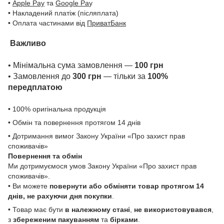
•
Apple Pay
та
Google Pa
y
• Накладений платіж (післяплата)
• Оплата частинами від
ПриватБанк
Важливо
• Мінімальна сума замовлення —
100 грн
• Замовлення до
300 грн
— тільки за
100%
передплатою
• 100% оригінальна продукція
• Обмін та повернення протягом 14 днів
• Дотримання вимог Закону України «Про захист прав
споживачів»
Повернення та обмін
Ми дотримуємося умов Закону України «Про захист прав
споживачів».
• Ви можете
повернути або обміняти товар
протягом 14
днів, не рахуючи дня покупки
.
• Товар має бути
в належному стані
,
не використовувався
,
з
збереженим пакуванням
та
бірками
.