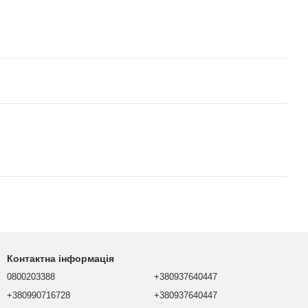
Контактна інформація
0800203388
+380937640447
+380990716728
+380937640447