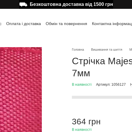
⛟
Безкоштовна доставка від 1500 грн
с
Оплата і доставка
Обмін та повернення
Контактна інформац
а користувача
Відгуки про магазин
Публічна оферта
Головна
Вишивання та шиття
М
Стрічка Maje
7мм
В наявності
Артикул: 1056127
Н
364 грн
В наявності