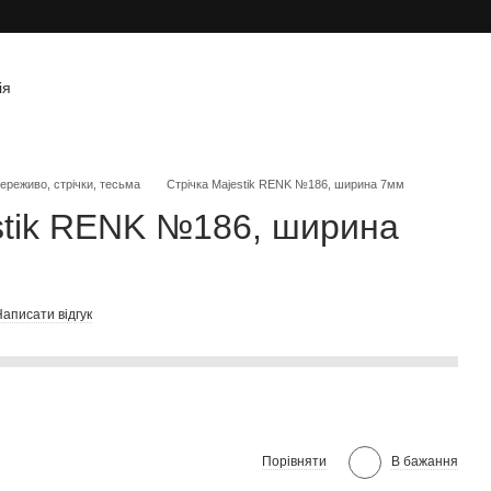
ія
ереживо, стрічки, тесьма
Стрічка Majestik RENK №186, ширина 7мм
stik RENK №186, ширина
аписати відгук
Порівняти
В бажання