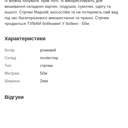
їх можна тонувати. Крім того, їх використовують для
вишивання складних картин, подушок, сумочек, одягу та
іншого. Стрічки Majestik зносостійкі та не потеряють свій вид
під час багаторазового використання та пранні. Стрічка
продається ТІЛЬКИ бобінами! У бобині - 50м.
Характеристики
Колір
рожевий
Склад
поліестер
Тип
стрічки
Метраж
50м
Ширина
2мм
Відгуки