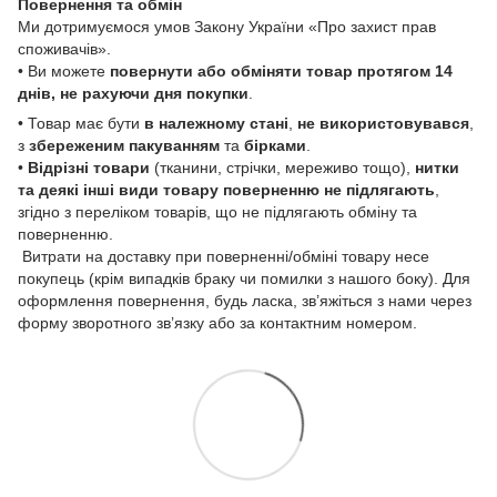
Повернення та обмін
Ми дотримуємося умов Закону України «Про захист прав
споживачів».
• Ви можете
повернути або обміняти товар
протягом 14
днів, не рахуючи дня покупки
.
• Товар має бути
в належному стані
,
не використовувався
,
з
збереженим пакуванням
та
бірками
.
•
Відрізні товари
(тканини, стрічки, мереживо тощо),
нитки
та деякі інші види товару
поверненню не підлягають
,
згідно з переліком товарів, що не підлягають обміну та
поверненню.
Витрати на доставку при поверненні/обміні товару несе
покупець (крім випадків браку чи помилки з нашого боку). Для
оформлення повернення, будь ласка, зв’яжіться з нами через
форму зворотного зв’язку або за контактним номером.