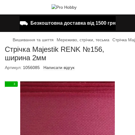
⛟
Безкоштовна доставка від 1500 грн
Вишивання та шиття
Мереживо, стрічки, тесьма
Стрічка Ma
Стрічка Majestik RENK №156,
ширина 2мм
Артикул:
1056085
Написати відгук
3