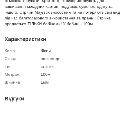
їх можна тонувати. Крім того, їх використовують для
вишивання складних картин, подушок, сумочек, одягу та
іншого. Стрічки Majestik зносостійкі та не потеряють свій вид
під час багаторазового використання та пранні. Стрічка
продається ТІЛЬКИ бобінами! У бобині - 100м.
Характеристики
Колір
білий
Склад
поліестер
Тип
стрічки
Метраж
100м
Ширина
1мм
Відгуки