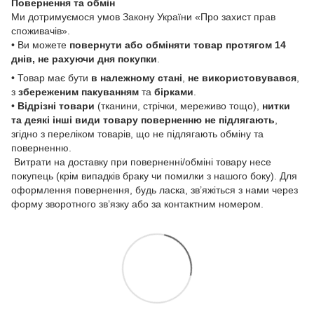
Повернення та обмін
Ми дотримуємося умов Закону України «Про захист прав
споживачів».
• Ви можете
повернути або обміняти товар
протягом 14
днів, не рахуючи дня покупки
.
• Товар має бути
в належному стані
,
не використовувався
,
з
збереженим пакуванням
та
бірками
.
•
Відрізні товари
(тканини, стрічки, мереживо тощо),
нитки
та деякі інші види товару
поверненню не підлягають
,
згідно з переліком товарів, що не підлягають обміну та
поверненню.
Витрати на доставку при поверненні/обміні товару несе
покупець (крім випадків браку чи помилки з нашого боку). Для
оформлення повернення, будь ласка, зв’яжіться з нами через
форму зворотного зв’язку або за контактним номером.