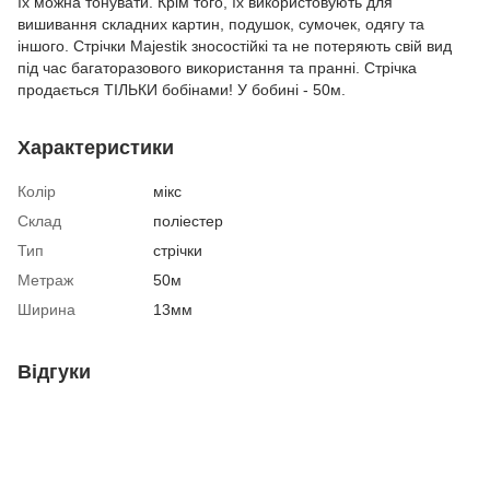
їх можна тонувати. Крім того, їх використовують для
вишивання складних картин, подушок, сумочек, одягу та
іншого. Стрічки Majestik зносостійкі та не потеряють свій вид
під час багаторазового використання та пранні. Стрічка
продається ТІЛЬКИ бобінами! У бобині - 50м.
Характеристики
Колір
мікс
Склад
поліестер
Тип
стрічки
Метраж
50м
Ширина
13мм
Відгуки