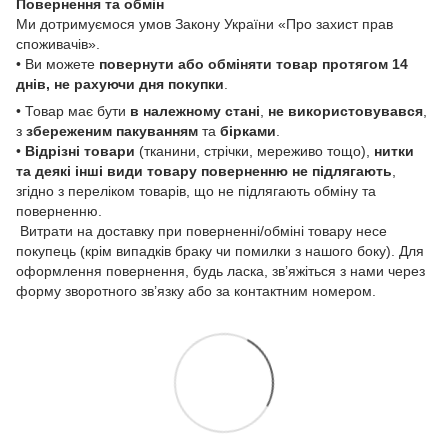
Повернення та обмін
Ми дотримуємося умов Закону України «Про захист прав
споживачів».
• Ви можете
повернути або обміняти товар
протягом 14
днів, не рахуючи дня покупки
.
• Товар має бути
в належному стані
,
не використовувався
,
з
збереженим пакуванням
та
бірками
.
•
Відрізні товари
(тканини, стрічки, мереживо тощо),
нитки
та деякі інші види товару
поверненню не підлягають
,
згідно з переліком товарів, що не підлягають обміну та
поверненню.
Витрати на доставку при поверненні/обміні товару несе
покупець (крім випадків браку чи помилки з нашого боку). Для
оформлення повернення, будь ласка, зв’яжіться з нами через
форму зворотного зв’язку або за контактним номером.