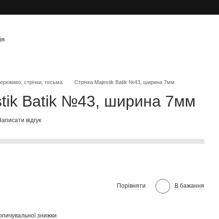
ія
ереживо, стрічки, тесьма
Стрічка Majestik Batik №43, ширина 7мм
stik Batik №43, ширина 7мм
аписати відгук
Порівняти
В бажання
опичувальної знижки