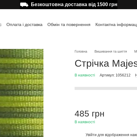
⛟
Безкоштовна доставка від 1500 грн
с
Оплата і доставка
Обмін та повернення
Контактна інформац
а користувача
Відгуки про магазин
Публічна оферта
Головна
Вишивання та шиття
М
Стрічка Maje
В наявності
Артикул: 1056212
Н
485 грн
В наявності
Увійти
для відображення нак
%