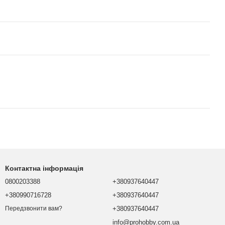
Контактна інформація
0800203388
+380937640447
+380990716728
+380937640447
+380937640447
Передзвонити вам?
info@prohobby.com.ua