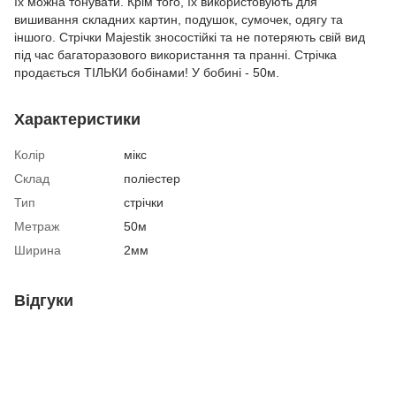
їх можна тонувати. Крім того, їх використовують для
вишивання складних картин, подушок, сумочек, одягу та
іншого. Стрічки Majestik зносостійкі та не потеряють свій вид
під час багаторазового використання та пранні. Стрічка
продається ТІЛЬКИ бобінами! У бобині - 50м.
Характеристики
Колір
мікс
Склад
поліестер
Тип
стрічки
Метраж
50м
Ширина
2мм
Відгуки