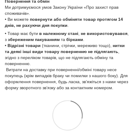
Повернення та обмін
Ми дотримуємося умов Закону України «Про захист прав
споживачів».
• Ви можете
повернути або обміняти товар
протягом 14
днів, не рахуючи дня покупки
.
• Товар має бути
в належному стані
,
не використовувався
,
з
збереженим пакуванням
та
бірками
.
•
Відрізні товари
(тканини, стрічки, мереживо тощо),
нитки
та деякі інші види товару
поверненню не підлягають
,
згідно з переліком товарів, що не підлягають обміну та
поверненню.
Витрати на доставку при поверненні/обміні товару несе
покупець (крім випадків браку чи помилки з нашого боку). Для
оформлення повернення, будь ласка, зв’яжіться з нами через
форму зворотного зв’язку або за контактним номером.