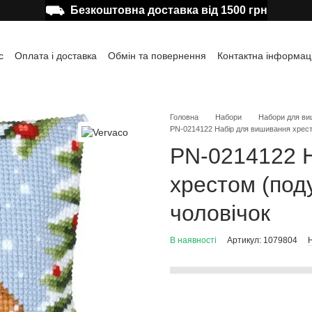
⛟
Безкоштовна доставка від 1500 грн
с
Оплата і доставка
Обмін та повернення
Контактна інформац
а користувача
Відгуки про магазин
Публічна оферта
Головна
Набори
Набори для ви
PN-0214122 Набір для вишивання хрест
PN-0214122 
хрестом (под
чоловічок
В наявності
Артикул: 1079804
Н