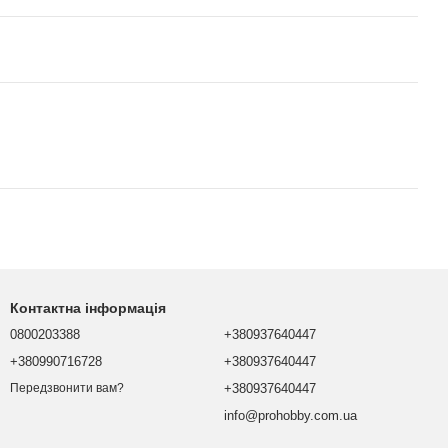
Контактна інформація
0800203388
+380937640447
+380990716728
+380937640447
+380937640447
Передзвонити вам?
info@prohobby.com.ua