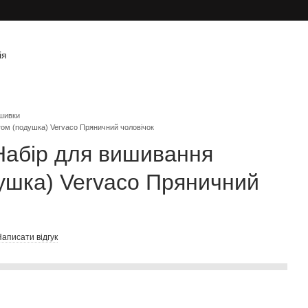
ія
шивки
ом (подушка) Vervaco Пряничний чоловічок
Набір для вишивання
ушка) Vervaco Пряничний
аписати відгук