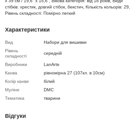
x 39 см / 19,6" x 15,6", Вікова категорія: від 18 років, Види
стібків: хрестик, довгий стібок, бекстич, Кількість кольорів: 29,
Рівень складності: Помірно легкий
Характеристики
Вид
Набори для вишивки
Рівень
середній
складності
Виробники
LanArte
Канва
рівномірна 27 (107кл. в 10см)
Колір канви
білий
Муліне
DMC
Тематика
тварини
Відгуки