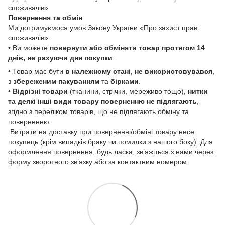
споживачів»
Повернення та обмін
Ми дотримуємося умов Закону України «Про захист прав
споживачів».
• Ви можете
повернути або обміняти товар
протягом 14
днів, не рахуючи дня покупки
.
• Товар має бути
в належному стані
,
не використовувався
,
з
збереженим пакуванням
та
бірками
.
•
Відрізні товари
(тканини, стрічки, мереживо тощо),
нитки
та деякі інші види товару
поверненню не підлягають
,
згідно з переліком товарів, що не підлягають обміну та
поверненню.
Витрати на доставку при поверненні/обміні товару несе
покупець (крім випадків браку чи помилки з нашого боку). Для
оформлення повернення, будь ласка, зв’яжіться з нами через
форму зворотного зв’язку або за контактним номером.