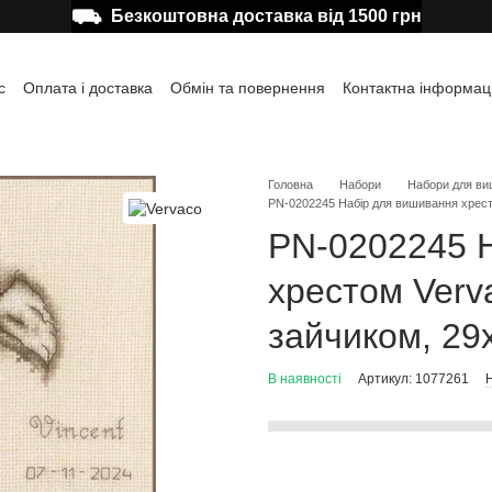
⛟
Безкоштовна доставка від 1500 грн
с
Оплата і доставка
Обмін та повернення
Контактна інформац
а користувача
Відгуки про магазин
Публічна оферта
Головна
Набори
Набори для ви
PN-0202245 Набір для вишивання хрест
PN-0202245 
хрестом Verv
зайчиком, 29
В наявності
Артикул: 1077261
Н