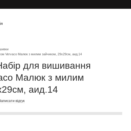
ія
шивки
ом Vervaco Малюк з милим зайчиком, 29х29см, аид.14
Набір для вишивання
aco Малюк з милим
х29см, аид.14
аписати відгук