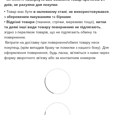
днів, не рахуючи дня покупки
.
• Товар має бути
в належному стані
,
не використовувався
,
з
збереженим пакуванням
та
бірками
.
•
Відрізні товари
(тканини, стрічки, мереживо тощо),
нитки
та деякі інші види товару
поверненню не підлягають
,
згідно з переліком товарів, що не підлягають обміну та
поверненню.
Витрати на доставку при поверненні/обміні товару несе
покупець (крім випадків браку чи помилки з нашого боку). Для
оформлення повернення, будь ласка, зв’яжіться з нами через
форму зворотного зв’язку або за контактним номером.