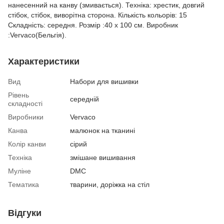
нанесенний на канву (змивається). Техніка: хрестик, довгий
стібок, стібок, виворітна сторона. Кількість кольорів: 15
Складність: середня. Розмір :40 x 100 см. Виробник
:Vervaco(Бельгія).
Характеристики
Вид
Набори для вишивки
Рівень
середній
складності
Виробники
Vervaco
Канва
малюнок на тканині
Колір канви
сірий
Техніка
змішане вишивання
Муліне
DMC
Тематика
тварини, доріжка на стіл
Відгуки