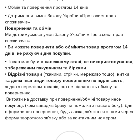
• Обмін та повернення протягом 14 днів
• Дотримання вимог Закону України «Про захист прав
споживачів»
Повернення та обмін
Ми дотримуємося умов Закону України «Про захист прав
споживачів».
• Ви можете
повернути або обміняти товар
протягом 14
днів, не рахуючи дня покупки
.
• Товар має бути
в належному стані
,
не використовувався
,
з
збереженим пакуванням
та
бірками
.
•
Відрізні товари
(тканини, стрічки, мереживо тощо),
нитки
та деякі інші види товару
поверненню не підлягають
,
згідно з переліком товарів, що не підлягають обміну та
поверненню.
Витрати на доставку при поверненні/обміні товару несе
покупець (крім випадків браку чи помилки з нашого боку). Для
оформлення повернення, будь ласка, зв’яжіться з нами через
форму зворотного зв’язку або за контактним номером.