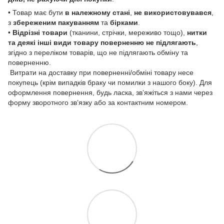
• Товар має бути
в належному стані
,
не використовувався
,
з
збереженим пакуванням
та
бірками
.
•
Відрізні товари
(тканини, стрічки, мереживо тощо),
нитки
та деякі інші види товару
поверненню не підлягають
,
згідно з переліком товарів, що не підлягають обміну та
поверненню.
Витрати на доставку при поверненні/обміні товару несе
покупець (крім випадків браку чи помилки з нашого боку). Для
оформлення повернення, будь ласка, зв’яжіться з нами через
форму зворотного зв’язку або за контактним номером.