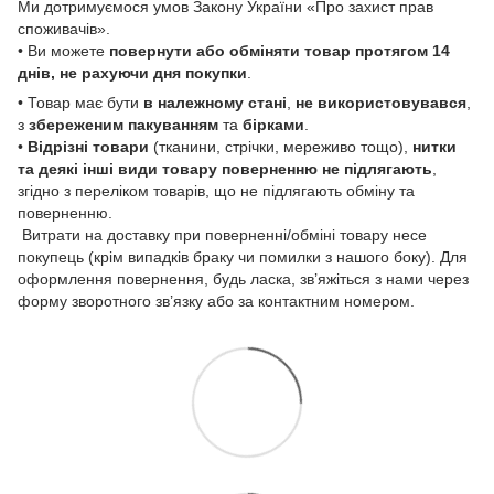
Ми дотримуємося умов Закону України «Про захист прав
споживачів».
• Ви можете
повернути або обміняти товар
протягом 14
днів, не рахуючи дня покупки
.
• Товар має бути
в належному стані
,
не використовувався
,
з
збереженим пакуванням
та
бірками
.
•
Відрізні товари
(тканини, стрічки, мереживо тощо),
нитки
та деякі інші види товару
поверненню не підлягають
,
згідно з переліком товарів, що не підлягають обміну та
поверненню.
Витрати на доставку при поверненні/обміні товару несе
покупець (крім випадків браку чи помилки з нашого боку). Для
оформлення повернення, будь ласка, зв’яжіться з нами через
форму зворотного зв’язку або за контактним номером.