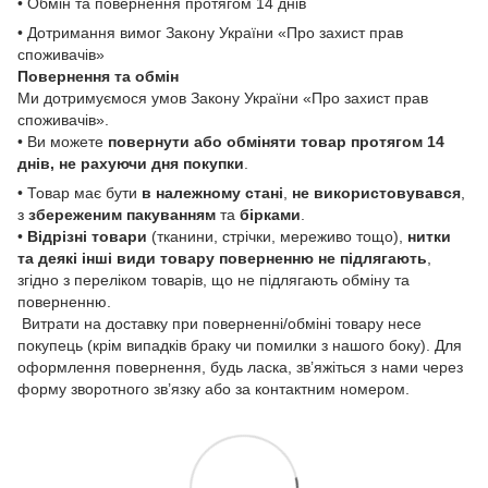
• Обмін та повернення протягом 14 днів
• Дотримання вимог Закону України «Про захист прав
споживачів»
Повернення та обмін
Ми дотримуємося умов Закону України «Про захист прав
споживачів».
• Ви можете
повернути або обміняти товар
протягом 14
днів, не рахуючи дня покупки
.
• Товар має бути
в належному стані
,
не використовувався
,
з
збереженим пакуванням
та
бірками
.
•
Відрізні товари
(тканини, стрічки, мереживо тощо),
нитки
та деякі інші види товару
поверненню не підлягають
,
згідно з переліком товарів, що не підлягають обміну та
поверненню.
Витрати на доставку при поверненні/обміні товару несе
покупець (крім випадків браку чи помилки з нашого боку). Для
оформлення повернення, будь ласка, зв’яжіться з нами через
форму зворотного зв’язку або за контактним номером.