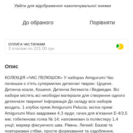
Увійти
для відображення накопичувальної знижки
%
До обраного
Порівняти
ОПЛАТА ЧАСТИНАМИ
3 платежі по 221.00 грн
Опис
КОЛЕКЦІЯ «ЧАС ПЕЛЮШОК» У наборах Amigurumi Час
пелюшок є п'ять супермилих дитинчат тварин: Цуценя,
Дитинча коали, Кошеня, Дитинча бегемота і Ведмедик. Всі
набори містять всі необхідні матеріали для створення одного
дитинчати тварини! Інформація До складу всіх наборів
входить: 1 клубок пряжі Amigurumi Pelucia; моток пряжі
Amigurumi Maxi завдовжки 4,3 ярди; гачок для в'язання E-4/3,5
мм; гобеленова голка № 14; наповнювач із поліестеру 1,4
унції; маркер фіксуючого шва. Рівень: Легкий: Базові та
повторювані стібки, просте формування та оздоблення,