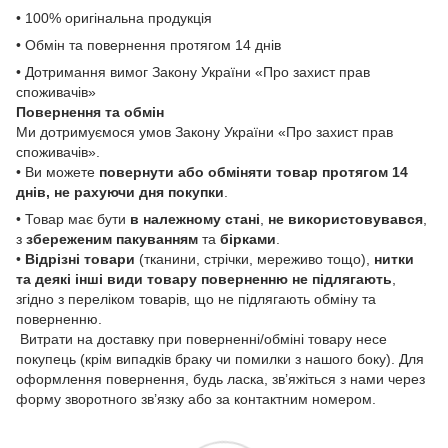
• 100% оригінальна продукція
• Обмін та повернення протягом 14 днів
• Дотримання вимог Закону України «Про захист прав
споживачів»
Повернення та обмін
Ми дотримуємося умов Закону України «Про захист прав
споживачів».
• Ви можете
повернути або обміняти товар
протягом 14
днів, не рахуючи дня покупки
.
• Товар має бути
в належному стані
,
не використовувався
,
з
збереженим пакуванням
та
бірками
.
•
Відрізні товари
(тканини, стрічки, мереживо тощо),
нитки
та деякі інші види товару
поверненню не підлягають
,
згідно з переліком товарів, що не підлягають обміну та
поверненню.
Витрати на доставку при поверненні/обміні товару несе
покупець (крім випадків браку чи помилки з нашого боку). Для
оформлення повернення, будь ласка, зв’яжіться з нами через
форму зворотного зв’язку або за контактним номером.