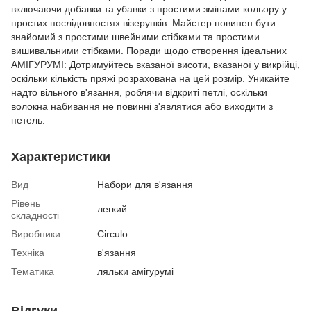
включаючи добавки та убавки з простими змінами кольору у
простих послідовностях візерунків. Майстер повинен бути
знайомий з простими швейними стібками та простими
вишивальними стібками. Поради щодо створення ідеальних
АМІГУРУМІ: Дотримуйтесь вказаної висоти, вказаної у викрійці,
оскільки кількість пряжі розрахована на цей розмір. Уникайте
надто вільного в'язання, роблячи відкриті петлі, оскільки
волокна набивання не повинні з'являтися або виходити з
петель.
Характеристики
Вид
Набори для в'язання
Рівень
легкий
складності
Виробники
Circulo
Техніка
в'язання
Тематика
ляльки амігурумі
Відгуки