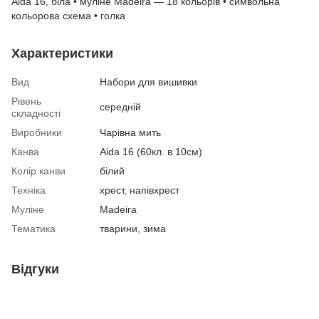
Aida 16, біла • муліне Madeira — 18 кольорів • символьна
кольорова схема • голка
Характеристики
Вид
Набори для вишивки
Рівень
середній
складності
Виробники
Чарівна мить
Канва
Aida 16 (60кл. в 10см)
Колір канви
білий
Техніка
хрест, напівхрест
Муліне
Madeira
Тематика
тварини, зима
Відгуки