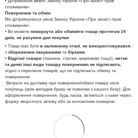
• Дотримання вимог Закону України «Про захист прав
споживачів»
Повернення та обмін
Ми дотримуємося умов Закону України «Про захист прав
споживачів».
• Ви можете
повернути або обміняти товар
протягом 14
днів, не рахуючи дня покупки
.
• Товар має бути
в належному стані
,
не використовувався
,
з
збереженим пакуванням
та
бірками
.
•
Відрізні товари
(тканини, стрічки, мереживо тощо),
нитки
та деякі інші види товару
поверненню не підлягають
,
згідно з переліком товарів, що не підлягають обміну та
поверненню.
Витрати на доставку при поверненні/обміні товару несе
покупець (крім випадків браку чи помилки з нашого боку). Для
оформлення повернення, будь ласка, зв’яжіться з нами через
форму зворотного зв’язку або за контактним номером.