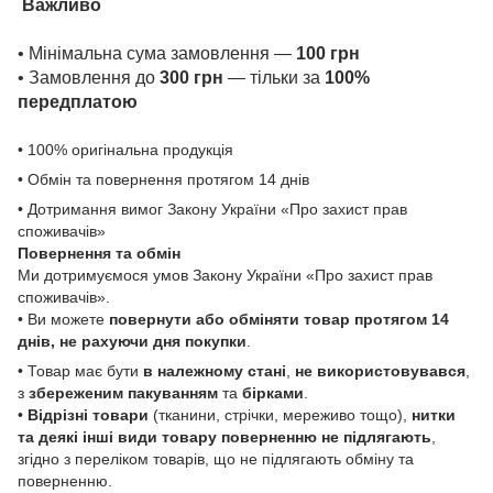
Важливо
• Мінімальна сума замовлення —
100 грн
• Замовлення до
300 грн
— тільки за
100%
передплатою
• 100% оригінальна продукція
• Обмін та повернення протягом 14 днів
• Дотримання вимог Закону України «Про захист прав
споживачів»
Повернення та обмін
Ми дотримуємося умов Закону України «Про захист прав
споживачів».
• Ви можете
повернути або обміняти товар
протягом 14
днів, не рахуючи дня покупки
.
• Товар має бути
в належному стані
,
не використовувався
,
з
збереженим пакуванням
та
бірками
.
•
Відрізні товари
(тканини, стрічки, мереживо тощо),
нитки
та деякі інші види товару
поверненню не підлягають
,
згідно з переліком товарів, що не підлягають обміну та
поверненню.