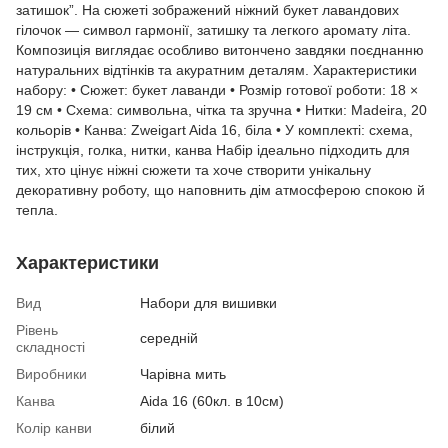
затишок”. На сюжеті зображений ніжний букет лавандових
гілочок — символ гармонії, затишку та легкого аромату літа.
Композиція виглядає особливо витончено завдяки поєднанню
натуральних відтінків та акуратним деталям. Характеристики
набору: • Сюжет: букет лаванди • Розмір готової роботи: 18 ×
19 см • Схема: символьна, чітка та зручна • Нитки: Madeira, 20
кольорів • Канва: Zweigart Aida 16, біла • У комплекті: схема,
інструкція, голка, нитки, канва Набір ідеально підходить для
тих, хто цінує ніжні сюжети та хоче створити унікальну
декоративну роботу, що наповнить дім атмосферою спокою й
тепла.
Характеристики
Вид
Набори для вишивки
Рівень
середній
складності
Виробники
Чарівна мить
Канва
Aida 16 (60кл. в 10см)
Колір канви
білий