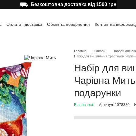
⛟
Безкоштовна доставка від 1500 грн
с
Оплата і доставка
Обмін та повернення
Контактна інформац
а користувача
Відгуки про магазин
Публічна оферта
Головна
Набори
Набори для ви
Набір для вишивання хрестиком Чарівн
Набір для ви
Чарівна Мить
подарунки
В наявності
Артикул: 1078380
Н