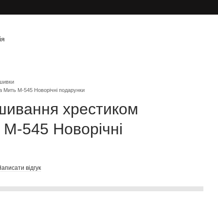
ія
шивки
а Мить М-545 Новорічні подарунки
шивання хрестиком
 М-545 Новорічні
аписати відгук