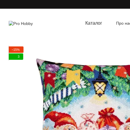
Перейти до основного контенту
Каталог
Про на
Угод
−15%
3