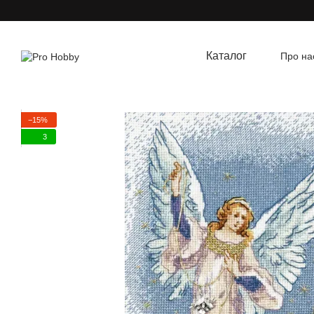
Перейти до основного контенту
Каталог
Про на
Угод
−15%
3