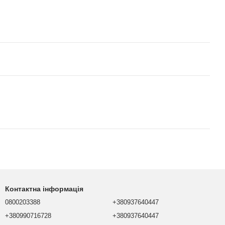
Контактна інформація
0800203388
+380937640447
+380990716728
+380937640447