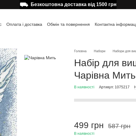
⛟
Безкоштовна доставка від 1500 грн
с
Оплата і доставка
Обмін та повернення
Контактна інформац
а користувача
Відгуки про магазин
Публічна оферта
Головна
Набори
Набори для ви
Набір для ви
Чарівна Мить 
В наявності
Артикул: 1075217
Н
499 грн
587 грн
В наявності