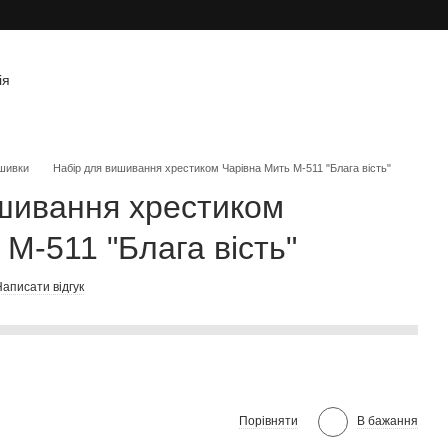
ія
шивки
Набір для вишивання хрестиком Чарівна Мить М-511 "Блага вість"
шивання хрестиком
М-511 "Блага вість"
аписати відгук
Порівняти
В бажання