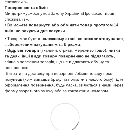
споживачів»
Повернення та обмін
Ми дотримуємося умов Закону України «Про захист прав
споживачів».
• Ви можете
повернути або обміняти товар
протягом 14
днів, не рахуючи дня покупки
.
• Товар має бути
в належному стані
,
не використовувався
,
з
збереженим пакуванням
та
бірками
.
•
Відрізні товари
(тканини, стрічки, мереживо тощо),
нитки
та деякі інші види товару
поверненню не підлягають
,
згідно з переліком товарів, що не підлягають обміну та
поверненню.
Витрати на доставку при поверненні/обміні товару несе
покупець (крім випадків браку чи помилки з нашого боку). Для
оформлення повернення, будь ласка, зв’яжіться з нами через
форму зворотного зв’язку або за контактним номером.