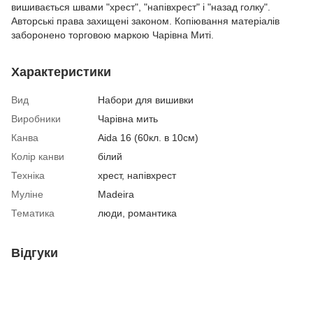
вишивається швами "хрест", "напівхрест" і "назад голку".
Авторські права захищені законом. Копіювання матеріалів
заборонено торговою маркою Чарівна Миті.
Характеристики
Вид
Набори для вишивки
Виробники
Чарівна мить
Канва
Aida 16 (60кл. в 10см)
Колір канви
білий
Техніка
хрест, напівхрест
Муліне
Madeira
Тематика
люди, романтика
Відгуки