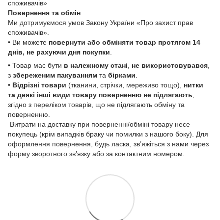
споживачів»
Повернення та обмін
Ми дотримуємося умов Закону України «Про захист прав
споживачів».
• Ви можете
повернути або обміняти товар
протягом 14
днів, не рахуючи дня покупки
.
• Товар має бути
в належному стані
,
не використовувався
,
з
збереженим пакуванням
та
бірками
.
•
Відрізні товари
(тканини, стрічки, мереживо тощо),
нитки
та деякі інші види товару
поверненню не підлягають
,
згідно з переліком товарів, що не підлягають обміну та
поверненню.
Витрати на доставку при поверненні/обміні товару несе
покупець (крім випадків браку чи помилки з нашого боку). Для
оформлення повернення, будь ласка, зв’яжіться з нами через
форму зворотного зв’язку або за контактним номером.