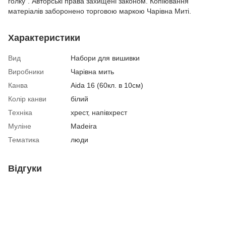
голку". Авторські права захищені законом. Копіювання
матеріалів заборонено торговою маркою Чарівна Миті.
Характеристики
Вид
Набори для вишивки
Виробники
Чарівна мить
Канва
Aida 16 (60кл. в 10см)
Колір канви
білий
Техніка
хрест, напівхрест
Муліне
Madeira
Тематика
люди
Відгуки