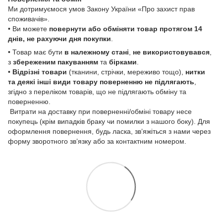
Ми дотримуємося умов Закону України «Про захист прав
споживачів».
• Ви можете
повернути або обміняти товар
протягом 14
днів, не рахуючи дня покупки
.
• Товар має бути
в належному стані
,
не використовувався
,
з
збереженим пакуванням
та
бірками
.
•
Відрізні товари
(тканини, стрічки, мереживо тощо),
нитки
та деякі інші види товару
поверненню не підлягають
,
згідно з переліком товарів, що не підлягають обміну та
поверненню.
Витрати на доставку при поверненні/обміні товару несе
покупець (крім випадків браку чи помилки з нашого боку). Для
оформлення повернення, будь ласка, зв’яжіться з нами через
форму зворотного зв’язку або за контактним номером.