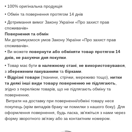
• 100% оригінальна продукція
• Обмін та повернення протягом 14 днів
• Дотримання вимог Закону України «Про захист прав
споживачів»
Повернення та обмін
Ми дотримуємося умов Закону України «Про захист прав
споживачів».
• Ви можете
повернути або обміняти товар
протягом 14
днів, не рахуючи дня покупки
.
• Товар має бути
в належному стані
,
не використовувався
,
з
збереженим пакуванням
та
бірками
.
•
Відрізні товари
(тканини, стрічки, мереживо тощо),
нитки
та деякі інші види товару
поверненню не підлягають
,
згідно з переліком товарів, що не підлягають обміну та
поверненню.
Витрати на доставку при поверненні/обміні товару несе
покупець (крім випадків браку чи помилки з нашого боку). Для
оформлення повернення, будь ласка, зв’яжіться з нами через
форму зворотного зв’язку або за контактним номером.