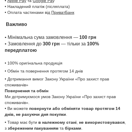
•
Apple Pay
та
Google Pa
y
• Накладений платіж (післяплата)
• Оплата частинами від
ПриватБанк
Важливо
• Мінімальна сума замовлення —
100 грн
• Замовлення до
300 грн
— тільки за
100%
передплатою
• 100% оригінальна продукція
• Обмін та повернення протягом 14 днів
• Дотримання вимог Закону України «Про захист прав
споживачів»
Повернення та обмін
Ми дотримуємося умов Закону України «Про захист прав
споживачів».
• Ви можете
повернути або обміняти товар
протягом 14
днів, не рахуючи дня покупки
.
• Товар має бути
в належному стані
,
не використовувався
,
з
збереженим пакуванням
та
бірками
.