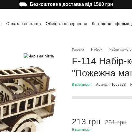
⛟
Безкоштовна доставка від 1500 грн
с
Оплата і доставка
Обмін та повернення
Контактна інформац
а користувача
Відгуки про магазин
Публічна оферта
Головна
Набори
Набори констр
F-114 Набір-
"Пожежна ма
В наявності
Артикул: 1062973
Н
213 грн
251 грн
В наявності