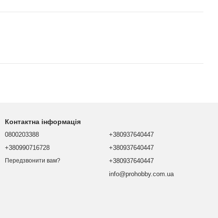
Контактна інформація
0800203388
+380937640447
+380990716728
+380937640447
+380937640447
Передзвонити вам?
info@prohobby.com.ua