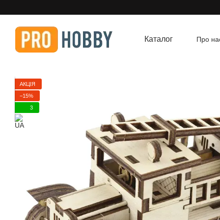
Перейти до основного контенту
Каталог
Про на
Угод
АКЦІЯ
−15%
3