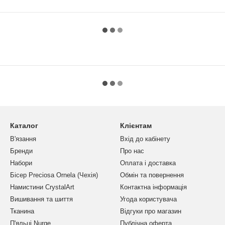
Каталог
Клієнтам
В'язання
Вхід до кабінету
Бренди
Про нас
Набори
Оплата і доставка
Бісер Preciosa Ornela (Чехія)
Обмін та повернення
Намистини CrystalArt
Контактна інформація
Вишивання та шиття
Угода користувача
Тканина
Відгуки про магазин
П'яльці Nurge
Публічна оферта