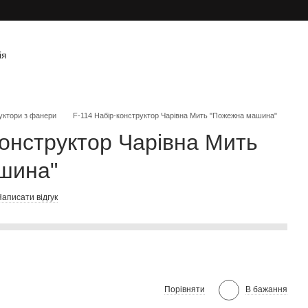
ія
уктори з фанери
F-114 Набір-конструктор Чарівна Мить "Пожежна машина"
конструктор Чарівна Мить
шина"
аписати відгук
Порівняти
В бажання