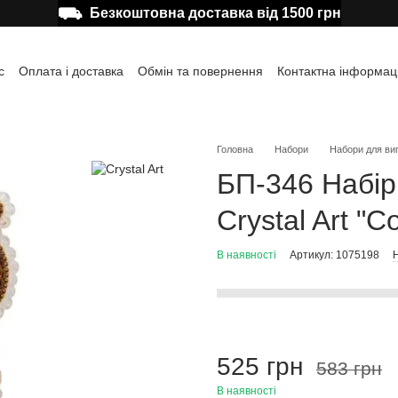
⛟
Безкоштовна доставка від 1500 грн
с
Оплата і доставка
Обмін та повернення
Контактна інформац
а користувача
Відгуки про магазин
Публічна оферта
Головна
Набори
Набори для ви
БП-346 Набір
Crystal Art "С
В наявності
Артикул: 1075198
Н
525 грн
583 грн
В наявності