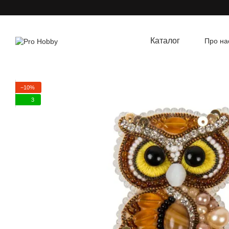
Перейти до основного контенту
Каталог
Про на
Угод
−10%
3