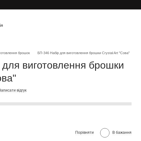
ія
готовлення брошок
БП-346 Набір для виготовлення брошки Crystal Art "Сова"
 для виготовлення брошки
ова"
аписати відгук
Порівняти
В бажання