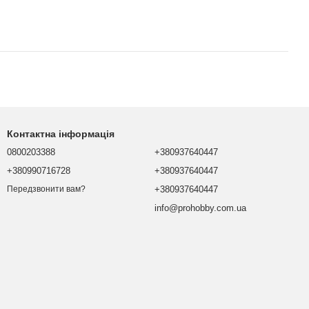
Контактна інформація
0800203388
+380937640447
+380990716728
+380937640447
+380937640447
Передзвонити вам?
info@prohobby.com.ua