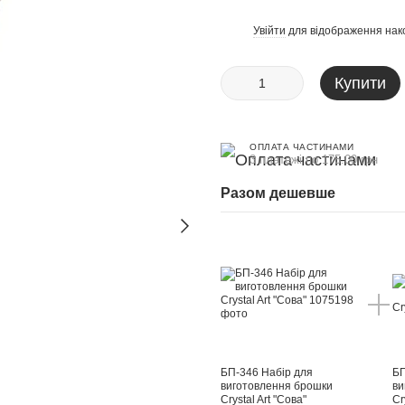
Увійти
для відображення нак
%
Купити
ОПЛАТА ЧАСТИНАМИ
3 платежі по 175.00 грн
Разом дешевше
БП-346 Набір для
БП
виготовлення брошки
ви
Crystal Art "Сова"
Cr