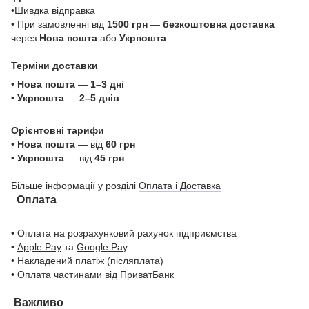
•Шивдка відправка
• При замовленні від
1500 грн
—
безкоштовна доставка
через
Нова пошта
або
Укрпошта
Терміни доставки
•
Нова пошта
—
1–3 дні
•
Укрпошта
—
2–5 днів
Орієнтовні тарифи
•
Нова пошта
— від
60 грн
•
Укрпошта
— від
45 грн
Більше інформації у розділі
Оплата і Доставка
Оплата
• Оплата на розрахунковий рахунок підприємства
•
Apple Pay
та
Google Pa
y
• Накладений платіж (післяплата)
• Оплата частинами від
ПриватБанк
Важливо