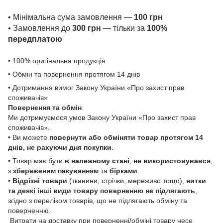
• Мінімальна сума замовлення —
100 грн
• Замовлення до
300 грн
— тільки за
100%
передплатою
• 100% оригінальна продукція
• Обмін та повернення протягом 14 днів
• Дотримання вимог Закону України «Про захист прав
споживачів»
Повернення та обмін
Ми дотримуємося умов Закону України «Про захист прав
споживачів».
• Ви можете
повернути або обміняти товар
протягом 14
днів, не рахуючи дня покупки
.
• Товар має бути
в належному стані
,
не використовувався
,
з
збереженим пакуванням
та
бірками
.
•
Відрізні товари
(тканини, стрічки, мереживо тощо),
нитки
та деякі інші види товару
поверненню не підлягають
,
згідно з переліком товарів, що не підлягають обміну та
поверненню.
Витрати на доставку при поверненні/обміні товару несе