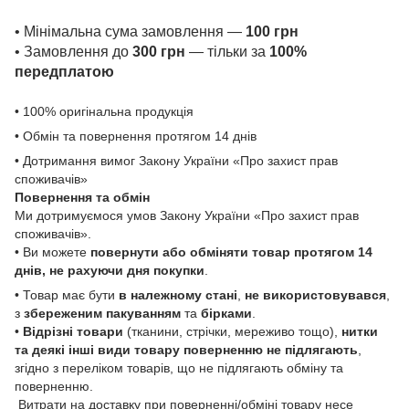
• Мінімальна сума замовлення —
100 грн
• Замовлення до
300 грн
— тільки за
100%
передплатою
• 100% оригінальна продукція
• Обмін та повернення протягом 14 днів
• Дотримання вимог Закону України «Про захист прав
споживачів»
Повернення та обмін
Ми дотримуємося умов Закону України «Про захист прав
споживачів».
• Ви можете
повернути або обміняти товар
протягом 14
днів, не рахуючи дня покупки
.
• Товар має бути
в належному стані
,
не використовувався
,
з
збереженим пакуванням
та
бірками
.
•
Відрізні товари
(тканини, стрічки, мереживо тощо),
нитки
та деякі інші види товару
поверненню не підлягають
,
згідно з переліком товарів, що не підлягають обміну та
поверненню.
Витрати на доставку при поверненні/обміні товару несе