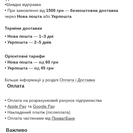
•Шивдка відправка
• При замовленні від
1500 грн
—
безкоштовна доставка
через
Нова пошта
або
Укрпошта
Терміни доставки
•
Нова пошта
—
1–3 дні
•
Укрпошта
—
2–5 днів
Орієнтовні тарифи
•
Нова пошта
— від
60 грн
•
Укрпошта
— від
45 грн
Більше інформації у розділі
Оплата і Доставка
Оплата
• Оплата на розрахунковий рахунок підприємства
•
Apple Pay
та
Google Pa
y
• Накладений платіж (післяплата)
• Оплата частинами від
ПриватБанк
Важливо