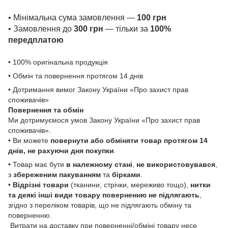
• Мінімальна сума замовлення —
100 грн
• Замовлення до
300 грн
— тільки за
100%
передплатою
• 100% оригінальна продукція
• Обмін та повернення протягом 14 днів
• Дотримання вимог Закону України «Про захист прав
споживачів»
Повернення та обмін
Ми дотримуємося умов Закону України «Про захист прав
споживачів».
• Ви можете
повернути або обміняти товар
протягом 14
днів, не рахуючи дня покупки
.
• Товар має бути
в належному стані
,
не використовувався
,
з
збереженим пакуванням
та
бірками
.
•
Відрізні товари
(тканини, стрічки, мереживо тощо),
нитки
та деякі інші види товару
поверненню не підлягають
,
згідно з переліком товарів, що не підлягають обміну та
поверненню.
Витрати на доставку при поверненні/обміні товару несе