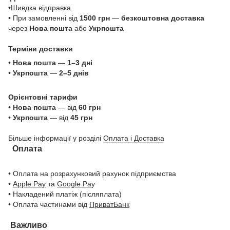
•Шивдка відправка
• При замовленні від
1500 грн
—
безкоштовна доставка
через
Нова пошта
або
Укрпошта
Терміни доставки
•
Нова пошта
—
1–3 дні
•
Укрпошта
—
2–5 днів
Орієнтовні тарифи
•
Нова пошта
— від
60 грн
•
Укрпошта
— від
45 грн
Більше інформації у розділі
Оплата і Доставка
Оплата
• Оплата на розрахунковий рахунок підприємства
•
Apple Pay
та
Google Pa
y
• Накладений платіж (післяплата)
• Оплата частинами від
ПриватБанк
Важливо