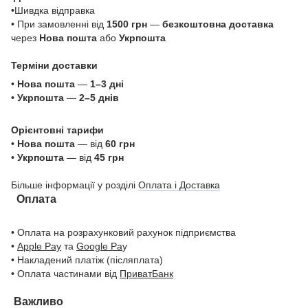
•Шивдка відправка
• При замовленні від
1500 грн
—
безкоштовна доставка
через
Нова пошта
або
Укрпошта
Терміни доставки
•
Нова пошта
—
1–3 дні
•
Укрпошта
—
2–5 днів
Орієнтовні тарифи
•
Нова пошта
— від
60 грн
•
Укрпошта
— від
45 грн
Більше інформації у розділі
Оплата і Доставка
Оплата
• Оплата на розрахунковий рахунок підприємства
•
Apple Pay
та
Google Pa
y
• Накладений платіж (післяплата)
• Оплата частинами від
ПриватБанк
Важливо