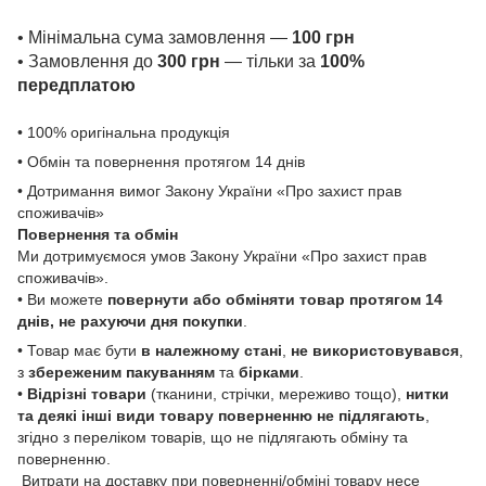
• Мінімальна сума замовлення —
100 грн
• Замовлення до
300 грн
— тільки за
100%
передплатою
• 100% оригінальна продукція
• Обмін та повернення протягом 14 днів
• Дотримання вимог Закону України «Про захист прав
споживачів»
Повернення та обмін
Ми дотримуємося умов Закону України «Про захист прав
споживачів».
• Ви можете
повернути або обміняти товар
протягом 14
днів, не рахуючи дня покупки
.
• Товар має бути
в належному стані
,
не використовувався
,
з
збереженим пакуванням
та
бірками
.
•
Відрізні товари
(тканини, стрічки, мереживо тощо),
нитки
та деякі інші види товару
поверненню не підлягають
,
згідно з переліком товарів, що не підлягають обміну та
поверненню.
Витрати на доставку при поверненні/обміні товару несе