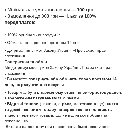
• Мінімальна сума замовлення —
100 грн
• Замовлення до
300 грн
— тільки за
100%
передплатою
• 100% оригінальна продукція
• Обмін та повернення протягом 14 днів
• Дотримання вимог Закону України «Про захист прав
споживачів»
Повернення та обмін
Ми дотримуємося умов Закону України «Про захист прав
споживачів».
• Ви можете
повернути або обміняти товар
протягом 14
днів, не рахуючи дня покупки
.
• Товар має бути
в належному стані
,
не використовувався
,
з
збереженим пакуванням
та
бірками
.
•
Відрізні товари
(тканини, стрічки, мереживо тощо),
нитки
та деякі інші види товару
поверненню не підлягають
,
згідно з переліком товарів, що не підлягають обміну та
поверненню.
Витрати на доставку при поверненні/обміні товару несе