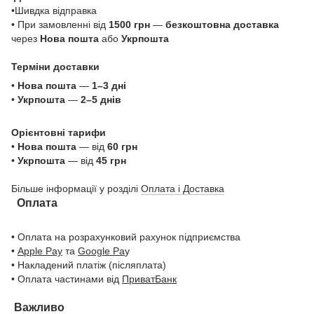
•Шивдка відправка
• При замовленні від
1500 грн
—
безкоштовна доставка
через
Нова пошта
або
Укрпошта
Терміни доставки
•
Нова пошта
—
1–3 дні
•
Укрпошта
—
2–5 днів
Орієнтовні тарифи
•
Нова пошта
— від
60 грн
•
Укрпошта
— від
45 грн
Більше інформації у розділі
Оплата і Доставка
Оплата
• Оплата на розрахунковий рахунок підприємства
•
Apple Pay
та
Google Pa
y
• Накладений платіж (післяплата)
• Оплата частинами від
ПриватБанк
Важливо