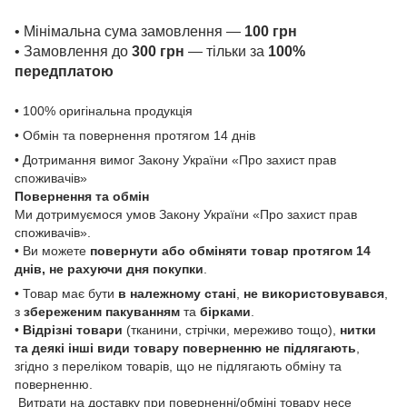
• Мінімальна сума замовлення —
100 грн
• Замовлення до
300 грн
— тільки за
100%
передплатою
• 100% оригінальна продукція
• Обмін та повернення протягом 14 днів
• Дотримання вимог Закону України «Про захист прав
споживачів»
Повернення та обмін
Ми дотримуємося умов Закону України «Про захист прав
споживачів».
• Ви можете
повернути або обміняти товар
протягом 14
днів, не рахуючи дня покупки
.
• Товар має бути
в належному стані
,
не використовувався
,
з
збереженим пакуванням
та
бірками
.
•
Відрізні товари
(тканини, стрічки, мереживо тощо),
нитки
та деякі інші види товару
поверненню не підлягають
,
згідно з переліком товарів, що не підлягають обміну та
поверненню.
Витрати на доставку при поверненні/обміні товару несе