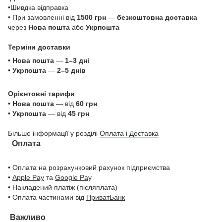
•Шивдка відправка
• При замовленні від
1500 грн
—
безкоштовна доставка
через
Нова пошта
або
Укрпошта
Терміни доставки
•
Нова пошта
—
1–3 дні
•
Укрпошта
—
2–5 днів
Орієнтовні тарифи
•
Нова пошта
— від
60 грн
•
Укрпошта
— від
45 грн
Більше інформації у розділі
Оплата і Доставка
Оплата
• Оплата на розрахунковий рахунок підприємства
•
Apple Pay
та
Google Pa
y
• Накладений платіж (післяплата)
• Оплата частинами від
ПриватБанк
Важливо