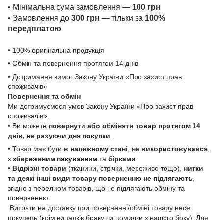
• Мінімальна сума замовлення —
100 грн
• Замовлення до
300 грн
— тільки за
100%
передплатою
• 100% оригінальна продукція
• Обмін та повернення протягом 14 днів
• Дотримання вимог Закону України «Про захист прав
споживачів»
Повернення та обмін
Ми дотримуємося умов Закону України «Про захист прав
споживачів».
• Ви можете
повернути або обміняти товар
протягом 14
днів, не рахуючи дня покупки
.
• Товар має бути
в належному стані
,
не використовувався
,
з
збереженим пакуванням
та
бірками
.
•
Відрізні товари
(тканини, стрічки, мереживо тощо),
нитки
та деякі інші види товару
поверненню не підлягають
,
згідно з переліком товарів, що не підлягають обміну та
поверненню.
Витрати на доставку при поверненні/обміні товару несе
покупець (крім випадків браку чи помилки з нашого боку). Для