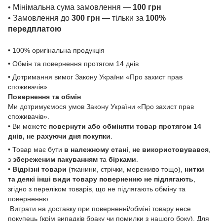
• Мінімальна сума замовлення —
100 грн
• Замовлення до
300 грн
— тільки за
100%
передплатою
• 100% оригінальна продукція
• Обмін та повернення протягом 14 днів
• Дотримання вимог Закону України «Про захист прав
споживачів»
Повернення та обмін
Ми дотримуємося умов Закону України «Про захист прав
споживачів».
• Ви можете
повернути або обміняти товар
протягом 14
днів, не рахуючи дня покупки
.
• Товар має бути
в належному стані
,
не використовувався
,
з
збереженим пакуванням
та
бірками
.
•
Відрізні товари
(тканини, стрічки, мереживо тощо),
нитки
та деякі інші види товару
поверненню не підлягають
,
згідно з переліком товарів, що не підлягають обміну та
поверненню.
Витрати на доставку при поверненні/обміні товару несе
покупець (крім випадків браку чи помилки з нашого боку). Для