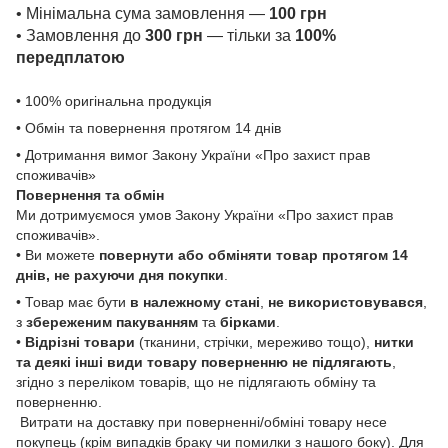
• Мінімальна сума замовлення —
100 грн
• Замовлення до
300 грн
— тільки за
100%
передплатою
• 100% оригінальна продукція
• Обмін та повернення протягом 14 днів
• Дотримання вимог Закону України «Про захист прав
споживачів»
Повернення та обмін
Ми дотримуємося умов Закону України «Про захист прав
споживачів».
• Ви можете
повернути або обміняти товар
протягом 14
днів, не рахуючи дня покупки
.
• Товар має бути
в належному стані
,
не використовувався
,
з
збереженим пакуванням
та
бірками
.
•
Відрізні товари
(тканини, стрічки, мереживо тощо),
нитки
та деякі інші види товару
поверненню не підлягають
,
згідно з переліком товарів, що не підлягають обміну та
поверненню.
Витрати на доставку при поверненні/обміні товару несе
покупець (крім випадків браку чи помилки з нашого боку). Для