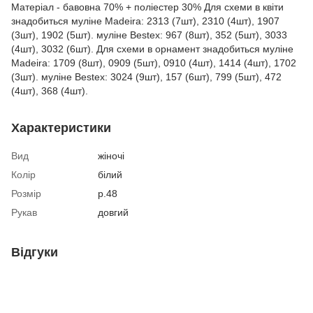
Матеріал - бавовна 70% + поліестер 30% Для схеми в квіти
знадобиться муліне Madeira: 2313 (7шт), 2310 (4шт), 1907
(3шт), 1902 (5шт). муліне Bestex: 967 (8шт), 352 (5шт), 3033
(4шт), 3032 (6шт). Для схеми в орнамент знадобиться муліне
Madeira: 1709 (8шт), 0909 (5шт), 0910 (4шт), 1414 (4шт), 1702
(3шт). муліне Bestex: 3024 (9шт), 157 (6шт), 799 (5шт), 472
(4шт), 368 (4шт).
Характеристики
Вид
жіночі
Колір
білий
Розмір
р.48
Рукав
довгий
Відгуки