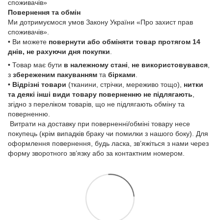
споживачів»
Повернення та обмін
Ми дотримуємося умов Закону України «Про захист прав
споживачів».
• Ви можете
повернути або обміняти товар
протягом 14
днів, не рахуючи дня покупки
.
• Товар має бути
в належному стані
,
не використовувався
,
з
збереженим пакуванням
та
бірками
.
•
Відрізні товари
(тканини, стрічки, мереживо тощо),
нитки
та деякі інші види товару
поверненню не підлягають
,
згідно з переліком товарів, що не підлягають обміну та
поверненню.
Витрати на доставку при поверненні/обміні товару несе
покупець (крім випадків браку чи помилки з нашого боку). Для
оформлення повернення, будь ласка, зв’яжіться з нами через
форму зворотного зв’язку або за контактним номером.